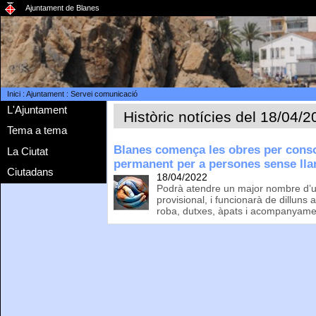
Ajuntament de Blanes
Inici
:
Ajuntament
:
Servei comunicació
L'Ajuntament
Històric notícies del 18/04/
Tema a tema
Blanes comença les obres per conso
La Ciutat
permanent per a persones sense lla
Ciutadans
18/04/2022
Podrà atendre un major nombre d’us
provisional, i funcionarà de dilluns
roba, dutxes, àpats i acompanyame