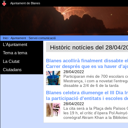
Ajuntament de Blanes
Inici
:
Ajuntament
:
Servei comunicació
L'Ajuntament
Històric notícies del 28/04/
Tema a tema
Blanes acollirà finalment dissabte 
La Ciutat
Carrer després que es va haver d’ajo
Ciutadans
28/04/2022
Participaran més de 700 escolars c
Mestrança, i com a novetat l’entreg
dissabte a 2/4 de 6 de la tarda
Blanes celebra diumenge el III Dia 
la participació d’entitats i escoles d
28/04/2022
La cita serà a la Plaça dels Països 
les 19 h, el crític d’òpera Pol Avinyó
coreògraf Akram Khan a la Bibliot