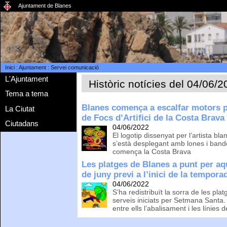
Ajuntament de Blanes
Inici
:
Ajuntament
:
Servei comunicació
L'Ajuntament
Històric notícies del 04/06/
Tema a tema
Blanes comença a escalfar motors p
La Ciutat
de Focs d’Artifici de la Costa Brava
Ciutadans
04/06/2022
El logotip dissenyat per l’artista b
s’està desplegant amb lones i band
comença la Costa Brava
Les platges de Blanes a punt per a
de juny previ a l’inici de la tempora
04/06/2022
S’ha redistribuït la sorra de les platg
serveis iniciats per Setmana Santa.
entre ells l’abalisament i les línies 