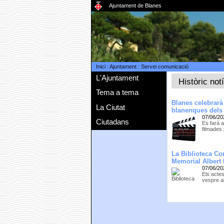
Ajuntament de Blanes
Inici
:
Ajuntament
:
Servei comunicació
L'Ajuntament
Històric not
Tema a tema
Blanes celebrarà
La Ciutat
blanenques dels 
07/06/20
Ciutadans
Es farà a
filmades
La Biblioteca Co
Memorial Albert 
07/06/20
Els acte
vespre al