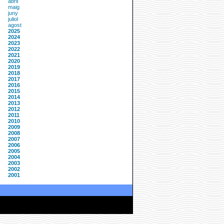
abril
maig
juny
juliol
agost
2025
2024
2023
2022
2021
2020
2019
2018
2017
2016
2015
2014
2013
2012
2011
2010
2009
2008
2007
2006
2005
2004
2003
2002
2001