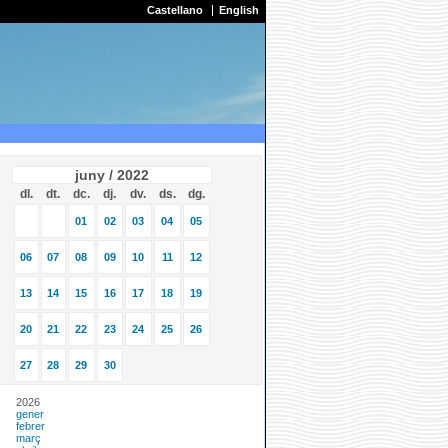
Castellano
English
juny / 2022
dl.
dt.
dc.
dj.
dv.
ds.
dg.
01
02
03
04
05
06
07
08
09
10
11
12
13
14
15
16
17
18
19
20
21
22
23
24
25
26
27
28
29
30
2026
gener
febrer
març