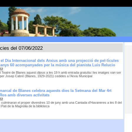
ícies del 07/06/2022
 el Dia Internacional dels Arxius amb una projecció de pel·lícules
anys 60 acompanyades per la música del pianista Luis Relucio
22
l Teatre de Blanes aquest dijous a les 19 h amb entrada gratuïta i les imatges van ser
 per Josep Cabré (Blanes, 1929-2021) cedides a l’Arxiu Municipal
marcal de Blanes celebra aquests dies la Setmana del Mar 4rt
Ros amb diverses activitats
22
s culminaran el proper divendres 10 de juny amb una Cantada d’Havaneres a les 8 del
 Pati de la Magnòlia de la biblioteca