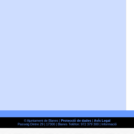
© Ajuntament de Blanes |
Protecció de dades
|
Avís Legal
Passeig Dintre 29 | 17300 | Blanes Telèfon: 972 379 300 |
Informació