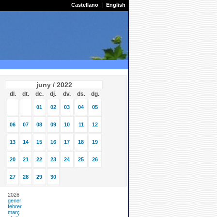
Castellano
English
juny / 2022
dl.
dt.
dc.
dj.
dv.
ds.
dg.
01
02
03
04
05
06
07
08
09
10
11
12
13
14
15
16
17
18
19
20
21
22
23
24
25
26
27
28
29
30
2026
gener
febrer
març