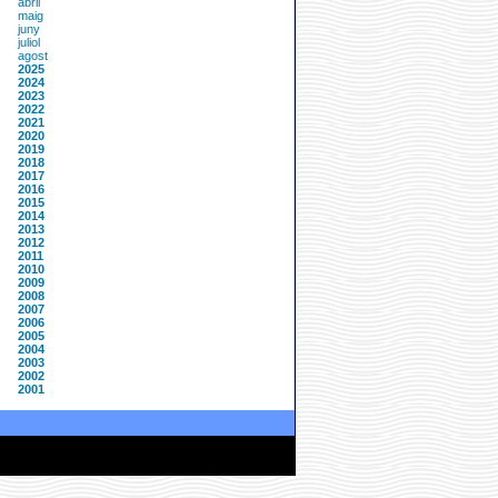
abril
maig
juny
juliol
agost
2025
2024
2023
2022
2021
2020
2019
2018
2017
2016
2015
2014
2013
2012
2011
2010
2009
2008
2007
2006
2005
2004
2003
2002
2001