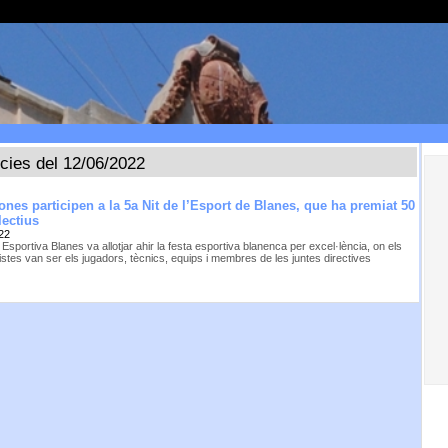
ícies del 12/06/2022
ones participen a la 5a Nit de l’Esport de Blanes, que ha premiat 50
lectius
22
 Esportiva Blanes va allotjar ahir la festa esportiva blanenca per excel·lència, on els
stes van ser els jugadors, tècnics, equips i membres de les juntes directives