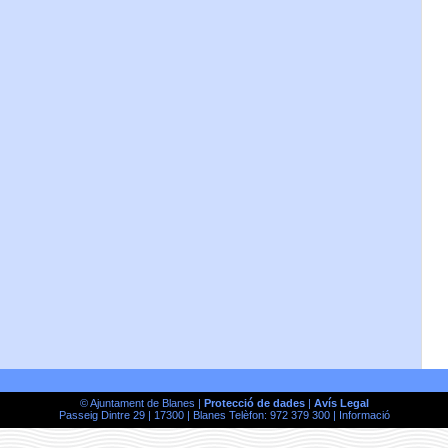
© Ajuntament de Blanes |
Protecció de dades
|
Avís Legal
Passeig Dintre 29 | 17300 | Blanes Telèfon: 972 379 300 |
Informació