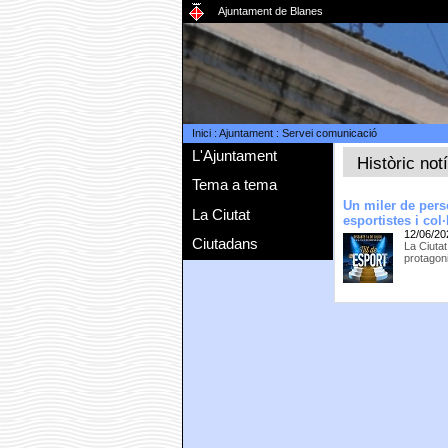
Ajuntament de Blanes
Inici
:
Ajuntament
:
Servei comunicació
L'Ajuntament
Històric not
Tema a tema
Un miler de pers
La Ciutat
esportistes i col·
12/06/20
Ciutadans
La Ciutat
protagoni