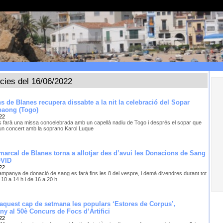
ícies del 16/06/2022
ns de Blanes recupera dissabte a la nit la celebració del Sopar
paong (Togo)
22
s farà una missa concelebrada amb un capellà nadiu de Togo i després el sopar que
 un concert amb la soprano Karol Luque
marcal de Blanes torna a allotjar des d’avui les Donacions de Sang
OVID
22
campanya de donació de sang es farà fins les 8 del vespre, i demà divendres durant tot
e 10 a 14 h i de 16 a 20 h
aquest cap de setmana les populars ‘Estores de Corpus’,
y al 50è Concurs de Focs d’Artifici
22