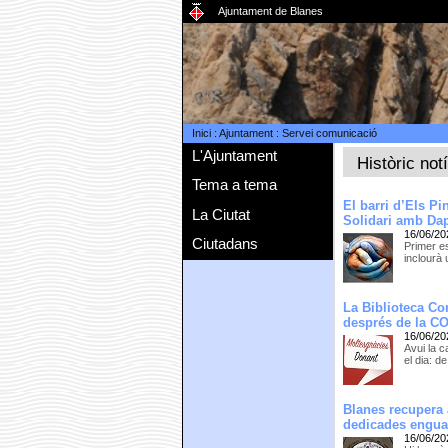
Ajuntament de Blanes
Inici
:
Ajuntament
:
Servei comunicació
L'Ajuntament
Històric not
Tema a tema
El barri d’Els Pi
La Ciutat
Solidari amb Da
16/06/20
Ciutadans
Primer e
inclourà
La Biblioteca Co
després de la C
16/06/20
Avui la 
el dia: d
Blanes recupera 
dedicades enguan
16/06/20