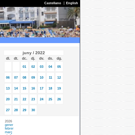
Castellano
English
juny / 2022
dl.
dt.
dc.
dj.
dv.
ds.
dg.
01
02
03
04
05
06
07
08
09
10
11
12
13
14
15
16
17
18
19
20
21
22
23
24
25
26
27
28
29
30
2026
gener
febrer
març