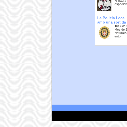
Hi haurà 
especial
La Policia Local
amb una sortida 
16/06/20
Més de 2
Naturalis
entorn