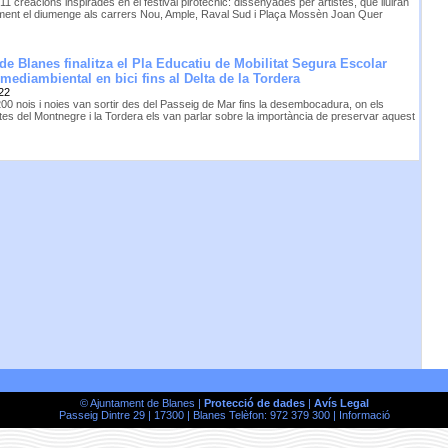
11 creacions inspirades en el festival pirotècnic: dissenyades per artistes, que lluiran
ment el diumenge als carrers Nou, Ample, Raval Sud i Plaça Mossèn Joan Quer
 de Blanes finalitza el Pla Educatiu de Mobilitat Segura Escolar
mediambiental en bici fins al Delta de la Tordera
22
00 nois i noies van sortir des del Passeig de Mar fins la desembocadura, on els
tes del Montnegre i la Tordera els van parlar sobre la importància de preservar aquest
© Ajuntament de Blanes |
Protecció de dades
|
Avís Legal
Passeig Dintre 29 | 17300 | Blanes Telèfon: 972 379 300 |
Informació