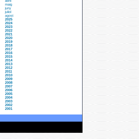
abril
maig
juny
juliol
agost
2025
2024
2023
2022
2021
2020
2019
2018
2017
2016
2015
2014
2013
2012
2011
2010
2009
2008
2007
2006
2005
2004
2003
2002
2001