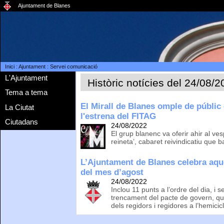
Ajuntament de Blanes
Inici
:
Ajuntament
:
Servei comunicació
L'Ajuntament
Històric notícies del 24/08/
Tema a tema
El Mirall de Blanes omple de públic 
La Ciutat
l'estrena del FITAG
Ciutadans
24/08/2022
El grup blanenc va oferir ahir al v
reineta’, cabaret reivindicatiu que 
L’Ajuntament de Blanes celebra aque
del mes d’agost
24/08/2022
Inclou 11 punts a l’ordre del dia, i 
trencament del pacte de govern, qu
dels regidors i regidores a l’hemicic