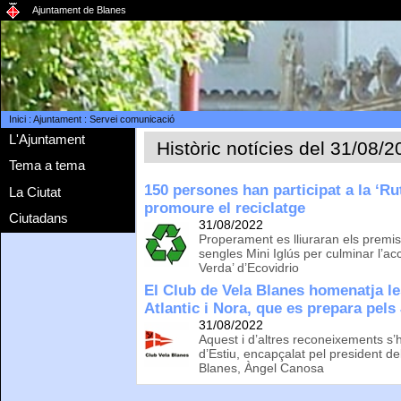
Ajuntament de Blanes
Inici
:
Ajuntament
:
Servei comunicació
L'Ajuntament
Històric notícies del 31/08/
Tema a tema
150 persones han participat a la ‘Ru
La Ciutat
promoure el reciclatge
Ciutadans
31/08/2022
Properament es lliuraran els premis
sengles Mini Iglús per culminar l’a
Verda’ d’Ecovidrio
El Club de Vela Blanes homenatja 
Atlantic i Nora, que es prepara pel
31/08/2022
Aquest i d’altres reconeixements s’h
d’Estiu, encapçalat pel president de
Blanes, Àngel Canosa