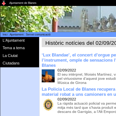
Ajuntament de Blanes
Inici
:
Ajuntament
:
Servei comunicació
L'Ajuntament
Històric notícies del 02/09/
Tema a tema
‘Lux Blandae’, el concert d’orgue pe
La Ciutat
l’instrument, omple de sensacions l
Ciutadans
Blanes
02/09/2022
El seu intèrpret, Moisès Martínez, va
pel virtuosisme d’aquest jove estud
Música de Girona
La Policia Local de Blanes recupera
material robat a uns camioners en u
02/09/2022
La ràpida actuació policial va perme
mitja més tard que s’havia produït el
descans de Garrigàs, a l’Alt Empor