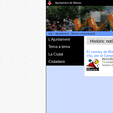
Ajuntament de Blanes
Inici
:
Ajuntament
:
Servei comunicació
L'Ajuntament
Històric not
Tema a tema
El comerç de Bla
La Ciutat
vila, per la Cam
05/11/20
Ciutadans
73 establ
l’artista