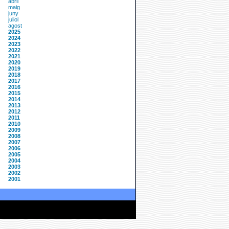
abril
maig
juny
juliol
agost
2025
2024
2023
2022
2021
2020
2019
2018
2017
2016
2015
2014
2013
2012
2011
2010
2009
2008
2007
2006
2005
2004
2003
2002
2001