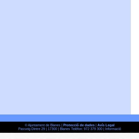
© Ajuntament de Blanes |
Protecció de dades
|
Avís Legal
Passeig Dintre 29 | 17300 | Blanes Telèfon: 972 379 300 |
Informació