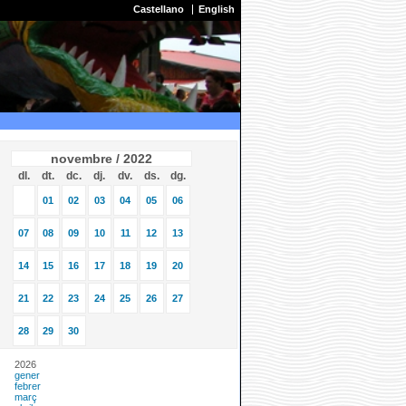
Castellano
English
novembre / 2022
dl.
dt.
dc.
dj.
dv.
ds.
dg.
01
02
03
04
05
06
07
08
09
10
11
12
13
14
15
16
17
18
19
20
21
22
23
24
25
26
27
28
29
30
2026
gener
febrer
març