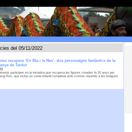
ícies del 05/11/2022
nes recupera ‘En Bla i la Nes’, dos personatges fantàstics de la
panya de Tardor
22
iments participen en la iniciativa que recupera les figures creades fa 20 anys per
 Sergi Ros, que inclou un conte infantil completat amb cromos repartits a les botigues