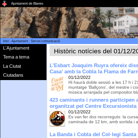
Ajuntament de Blanes
Inici
:
Ajuntament
:
Servei comunicació
L'Ajuntament
Històric notícies del 01/12/
Tema a tema
L’Esbart Joaquim Ruyra ofereix diss
La Ciutat
Casa’ amb la Cobla la Flama de Far
Ciutadans
01/12/2022
Hi haurà doble sessió a les 17 h i 
muntatge ‘Ballçons’, del mestre i co
música arranjada pel compositor bl
423 caminants i runners participen a
organitzat pel Centre Excursionista
01/12/2022
Es van fer dos recorreguts: la cursa
caminada de 12 km, amb sortida i ar
La Banda i Cobla del Col·legi Santa