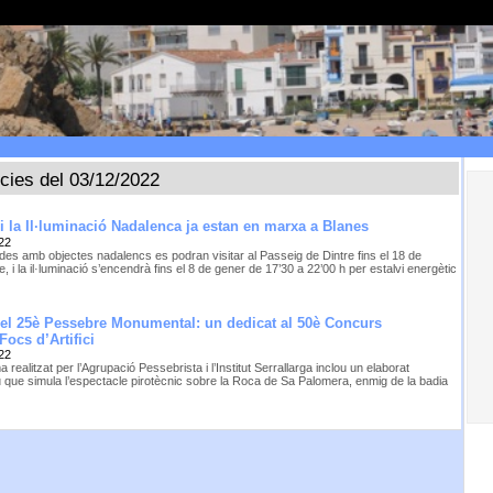
ícies del 03/12/2022
 i la Il·luminació Nadalenca ja estan en marxa a Blanes
22
des amb objectes nadalencs es podran visitar al Passeig de Dintre fins el 18 de
 i la il·luminació s’encendrà fins el 8 de gener de 17’30 a 22’00 h per estalvi energètic
 el 25è Pessebre Monumental: un dedicat al 50è Concurs
Focs d’Artifici
22
a realitzat per l’Agrupació Pessebrista i l’Institut Serrallarga inclou un elaborat
iu que simula l’espectacle pirotècnic sobre la Roca de Sa Palomera, enmig de la badia