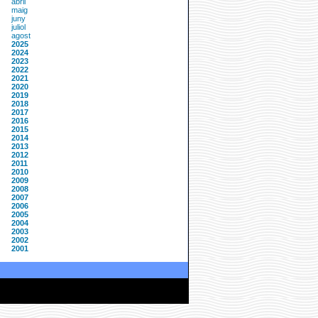
abril
maig
juny
juliol
agost
2025
2024
2023
2022
2021
2020
2019
2018
2017
2016
2015
2014
2013
2012
2011
2010
2009
2008
2007
2006
2005
2004
2003
2002
2001