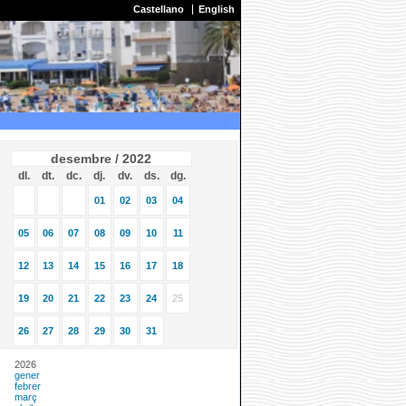
Castellano
English
desembre / 2022
dl.
dt.
dc.
dj.
dv.
ds.
dg.
01
02
03
04
05
06
07
08
09
10
11
12
13
14
15
16
17
18
19
20
21
22
23
24
25
26
27
28
29
30
31
2026
gener
febrer
març