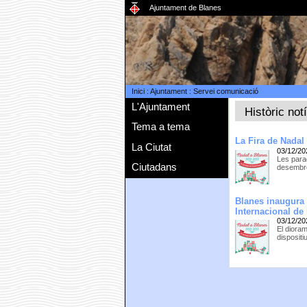
Ajuntament de Blanes
Inici
:
Ajuntament
:
Servei comunicació
L'Ajuntament
Històric not
Tema a tema
La Fira de Nadal
La Ciutat
03/12/20
Les para
Ciutadans
desembre,
Blanes inaugura
Internacional de 
03/12/20
El dioram
disposit