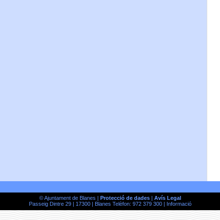
© Ajuntament de Blanes |
Protecció de dades
|
Avís Legal
Passeig Dintre 29 | 17300 | Blanes Telèfon: 972 379 300 |
Informació