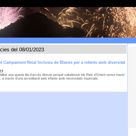
ícies del 08/01/2023
el Campament Reial Inclusiu de Blanes per a infants amb diversitat
23
ilitar una quarta fila d’accés directe perquè saludessin els Reis d’Orient sense haver
, a través d’una acreditació pels infants amb necessitats especials