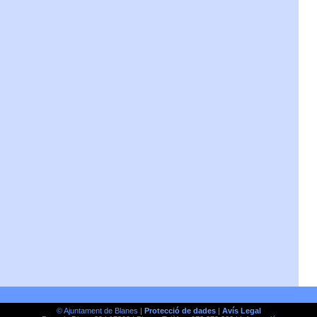
© Ajuntament de Blanes |
Protecció de dades
|
Avís Legal