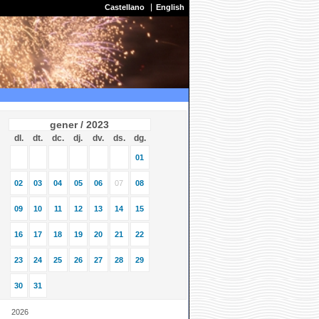
Castellano
English
gener / 2023
dl.
dt.
dc.
dj.
dv.
ds.
dg.
01
02
03
04
05
06
07
08
09
10
11
12
13
14
15
16
17
18
19
20
21
22
23
24
25
26
27
28
29
30
31
2026