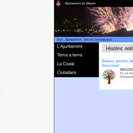
Ajuntament de Blanes
Inici
:
Ajuntament
:
Servei comunicació
L'Ajuntament
Històric not
Tema a tema
Balanç positiu d
La Ciutat
funcional
08/01/20
Ciutadans
Es va hab
d’esperar