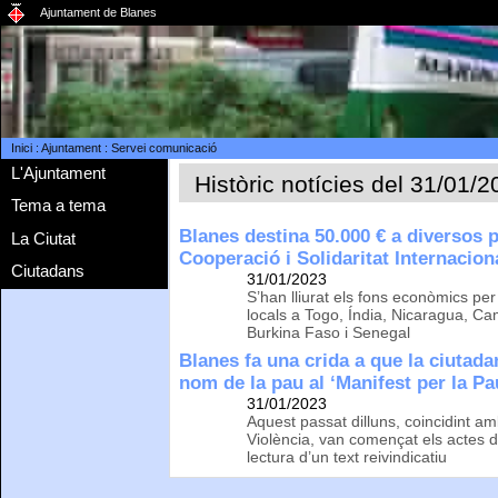
Ajuntament de Blanes
Inici
:
Ajuntament
:
Servei comunicació
L'Ajuntament
Històric notícies del 31/01/
Tema a tema
Blanes destina 50.000 € a diversos p
La Ciutat
Cooperació i Solidaritat Internacion
Ciutadans
31/01/2023
S’han lliurat els fons econòmics p
locals a Togo, Índia, Nicaragua, C
Burkina Faso i Senegal
Blanes fa una crida a que la ciutada
nom de la pau al ‘Manifest per la Pa
31/01/2023
Aquest passat dilluns, coincidint am
Violència, van començat els actes d
lectura d’un text reivindicatiu