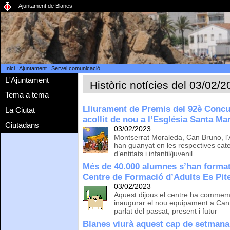
Ajuntament de Blanes
Inici
:
Ajuntament
:
Servei comunicació
L'Ajuntament
Històric notícies del 03/02/
Tema a tema
Lliurament de Premis del 92è Concu
La Ciutat
acollit de nou a l’Església Santa Ma
Ciutadans
03/02/2023
Montserrat Moraleda, Can Bruno, l’
han guanyat en les respectives cate
d’entitats i infantil/juvenil
Més de 40.000 alumnes s’han format
Centre de Formació d’Adults Es Pit
03/02/2023
Aquest dijous el centre ha commem
inaugurar el nou equipament a Can 
parlat del passat, present i futur
Blanes viurà aquest cap de setmana 