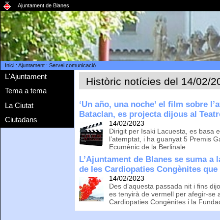
Ajuntament de Blanes
Inici
:
Ajuntament
:
Servei comunicació
L'Ajuntament
Històric notícies del 14/02/
Tema a tema
‘Un año, una noche’ el film sobre l’a
La Ciutat
Bataclan, es projecta dijous al Teat
Ciutadans
14/02/2023
Dirigit per Isaki Lacuesta, es basa e
l’atemptat, i ha guanyat 5 Premis G
Ecumènic de la Berlinale
L’Ajuntament de Blanes se suma a l
de les Cardiopaties Congènites que 
14/02/2023
Des d’aquesta passada nit i fins dijou
es tenyirà de vermell per afegir-se a
Cardiopaties Congènites i la Funda