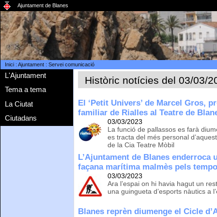
Ajuntament de Blanes
Inici
:
Ajuntament
:
Servei comunicació
L'Ajuntament
Històric notícies del 03/03/
Tema a tema
El ‘Petit Univers’ de Marcel Gros, pr
La Ciutat
familiar de Rialles al Teatre de Blan
Ciutadans
03/03/2023
La funció de pallassos es farà diume
es tracta del més personal d’aques
de la Cia Teatre Mòbil
L’Ajuntament de Blanes enderroca u
façana marítima malmès pels tempor
03/03/2023
Ara l’espai on hi havia hagut un resta
una guingueta d’esports nàutics a l’
Blanes reprèn diumenge el Cicle d’