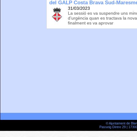
del GALP Costa Brava Sud-Maresm
31/03/2023
La sessió es va suspendre uns minu
d’urgència quan es tractava la nova
finalment es va aprovar
© Ajuntament de Bla
Passeig Dintre 29 | 17300