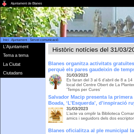
Ajuntament de Blanes
Inici
:
Ajuntament
:
Servei comunicació
L'Ajuntament
Històric notícies del 31/03/
Tema a tema
Blanes organitza activitats gratuïtes
La Ciutat
perquè els pares gaudeixin de temp
Ciutadans
31/03/2023
Es faran del 3 al 6 d’abril de 8 a 14
local del Centre Obert de La Plante
‘Temps per Cures’
Salvador Macip presenta la primera 
Boada, ‘L’Esquerda’, d’inspiració ru
31/03/2023
L’acte va omplir la Biblioteca Com
amics i seguidors dels dos escripto
Blanes oficialitza al ple municipal l