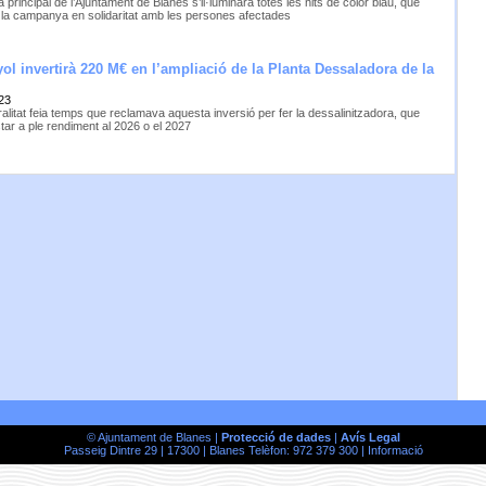
 principal de l’Ajuntament de Blanes s’il·luminarà totes les nits de color blau, que
ca la campanya en solidaritat amb les persones afectades
ol invertirà 220 M€ en l’ampliació de la Planta Dessaladora de la
23
alitat feia temps que reclamava aquesta inversió per fer la dessalinitzadora, que
tar a ple rendiment al 2026 o el 2027
© Ajuntament de Blanes |
Protecció de dades
|
Avís Legal
Passeig Dintre 29 | 17300 | Blanes Telèfon: 972 379 300 |
Informació