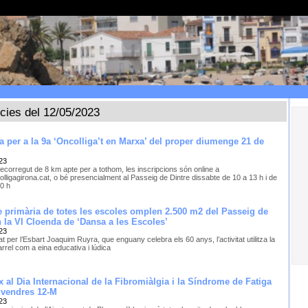
ícies del 12/05/2023
a per a la 9a ‘Oncolliga’t en Marxa’ del proper diumenge 21 de
23
ecorregut de 8 km apte per a tothom, les inscripcions són online a
lligagirona.cat, o bé presencialment al Passeig de Dintre dissabte de 10 a 13 h i de
30 h
 primària de totes les escoles omplen 2.500 m2 del Passeig de
 la VI Cloenda de ‘Dansa a les Escoles’
23
t per l’Esbart Joaquim Ruyra, que enguany celebra els 60 anys, l’activitat utilitza la
rrel com a eina educativa i lúdica
x al Dia Internacional de la Fibromiàlgia i la Síndrome de Fatiga
ivendres 12-M
23