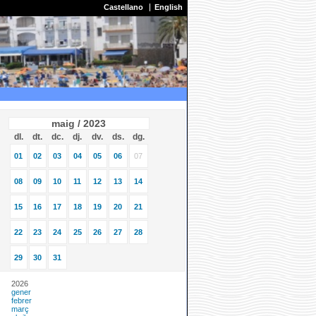
Castellano
English
maig / 2023
dl.
dt.
dc.
dj.
dv.
ds.
dg.
01
02
03
04
05
06
07
08
09
10
11
12
13
14
15
16
17
18
19
20
21
22
23
24
25
26
27
28
29
30
31
2026
gener
febrer
març