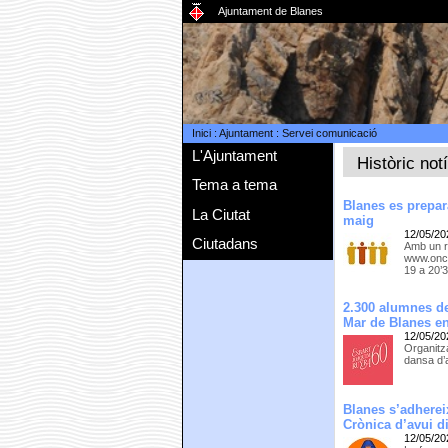
Ajuntament de Blanes
Inici
:
Ajuntament
:
Servei comunicació
L'Ajuntament
Històric not
Tema a tema
Blanes es prepar
La Ciutat
maig
12/05/20
Ciutadans
Amb un r
www.onco
19 a 20’
2.300 alumnes de
Mar de Blanes en
12/05/20
Organitza
dansa d’a
Blanes s’adherei
Crònica d’avui d
12/05/20