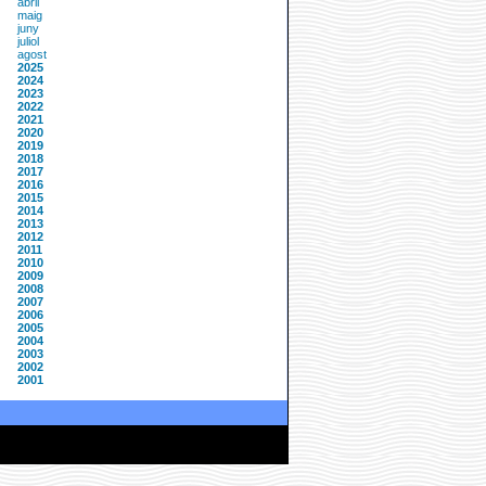
abril
maig
juny
juliol
agost
2025
2024
2023
2022
2021
2020
2019
2018
2017
2016
2015
2014
2013
2012
2011
2010
2009
2008
2007
2006
2005
2004
2003
2002
2001