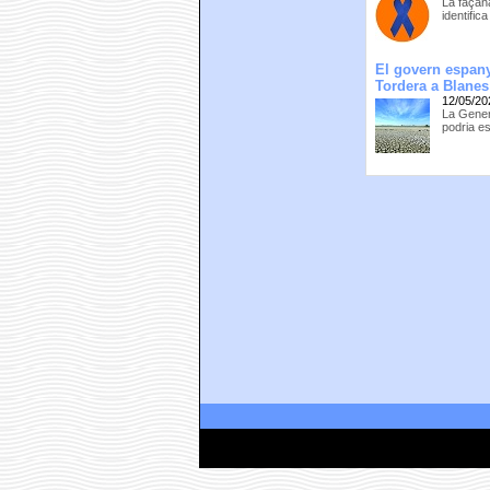
La façana
identifi
El govern espany
Tordera a Blanes
12/05/20
La Gener
podria es