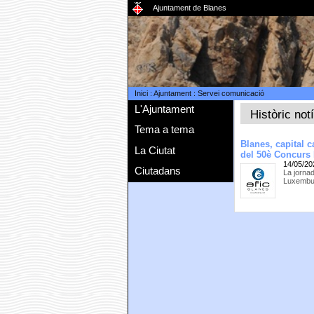
Ajuntament de Blanes
Inici
:
Ajuntament
:
Servei comunicació
L'Ajuntament
Històric not
Tema a tema
Blanes, capital 
La Ciutat
del 50è Concurs 
14/05/20
Ciutadans
La jorna
Luxembur