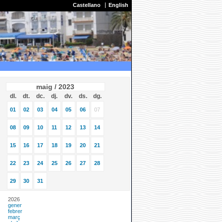
Castellano
English
maig / 2023
dl.
dt.
dc.
dj.
dv.
ds.
dg.
01
02
03
04
05
06
07
08
09
10
11
12
13
14
15
16
17
18
19
20
21
22
23
24
25
26
27
28
29
30
31
2026
gener
febrer
març