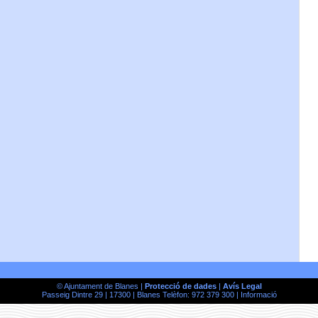
© Ajuntament de Blanes |
Protecció de dades
|
Avís Legal
Passeig Dintre 29 | 17300 | Blanes Telèfon: 972 379 300 |
Informació