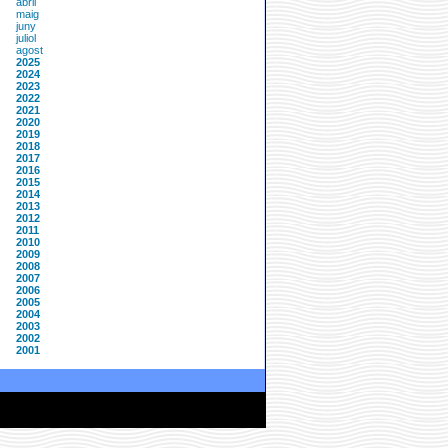
abril
maig
juny
juliol
agost
2025
2024
2023
2022
2021
2020
2019
2018
2017
2016
2015
2014
2013
2012
2011
2010
2009
2008
2007
2006
2005
2004
2003
2002
2001