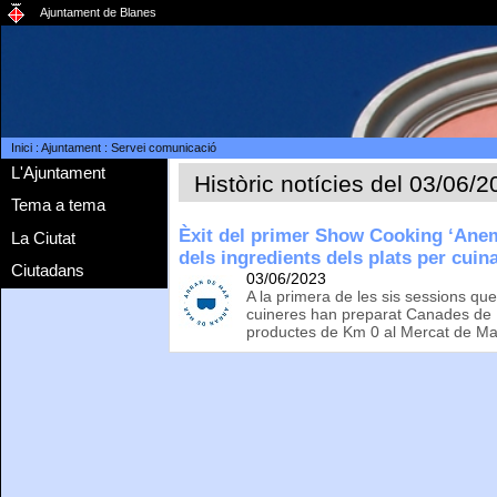
Ajuntament de Blanes
Inici
:
Ajuntament
:
Servei comunicació
L'Ajuntament
Històric notícies del 03/06/
Tema a tema
Èxit del primer Show Cooking ‘Anem
La Ciutat
dels ingredients dels plats per cuin
Ciutadans
03/06/2023
A la primera de les sis sessions que 
cuineres han preparat Canades de 
productes de Km 0 al Mercat de Ma