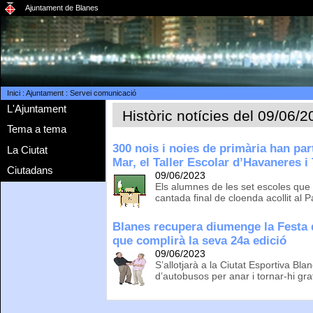
Ajuntament de Blanes
Inici
:
Ajuntament
:
Servei comunicació
L'Ajuntament
Històric notícies del 09/06/
Tema a tema
300 nois i noies de primària han par
La Ciutat
Mar, el Taller Escolar d’Havaneres i
Ciutadans
09/06/2023
Els alumnes de les set escoles que 
cantada final de cloenda acollit al 
Blanes recupera diumenge la Festa 
que complirà la seva 24a edició
09/06/2023
S’allotjarà a la Ciutat Esportiva Bla
d’autobusos per anar i tornar-hi gr