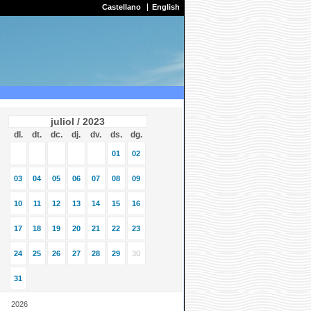
Castellano
English
juliol / 2023
dl.
dt.
dc.
dj.
dv.
ds.
dg.
01
02
03
04
05
06
07
08
09
10
11
12
13
14
15
16
17
18
19
20
21
22
23
24
25
26
27
28
29
30
31
2026