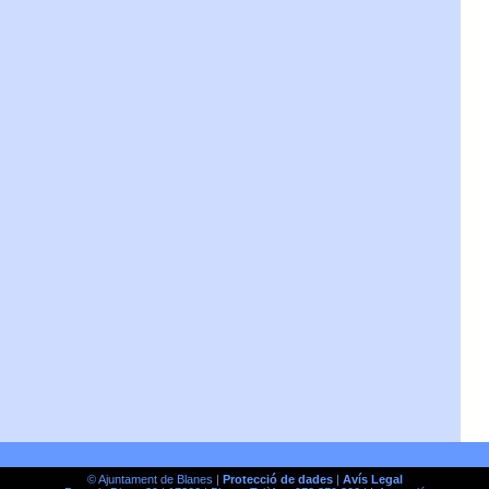
© Ajuntament de Blanes |
Protecció de dades
|
Avís Legal