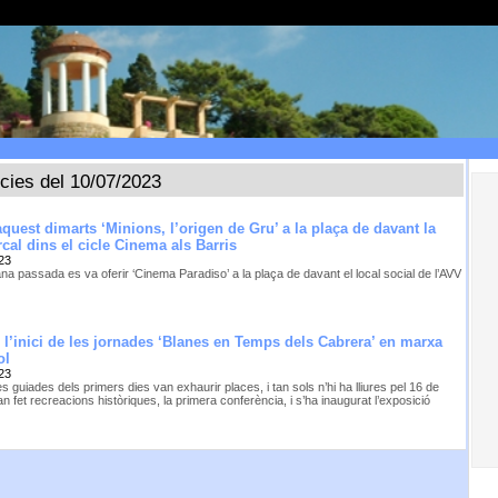
ícies del 10/07/2023
quest dimarts ‘Minions, l’origen de Gru’ a la plaça de davant la
cal dins el cicle Cinema als Barris
23
a passada es va oferir ‘Cinema Paradiso’ a la plaça de davant el local social de l’AVV
n l’inici de les jornades ‘Blanes en Temps dels Cabrera’ en marxa
ol
23
es guiades dels primers dies van exhaurir places, i tan sols n’hi ha lliures pel 16 de
’han fet recreacions històriques, la primera conferència, i s’ha inaugurat l’exposició