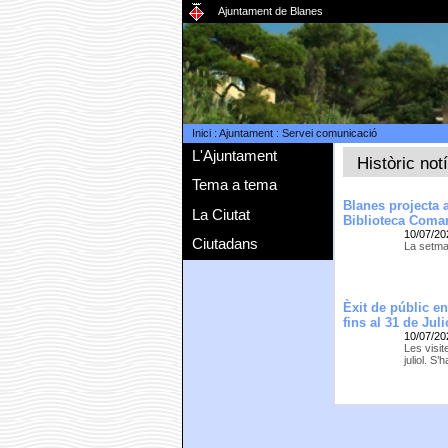
Ajuntament de Blanes
Inici
:
Ajuntament
:
Servei comunicació
L'Ajuntament
Històric not
Tema a tema
Blanes projecta a
La Ciutat
Biblioteca Comar
10/07/20
Ciutadans
La setman
Èxit de públic e
fins al 31 de Juli
10/07/20
Les visit
juliol. S