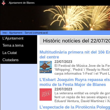
Ajuntament de Blanes
Inici
:
Ajuntament
:
Servei comunicació
L'Ajuntament
Històric notícies del 22/07/
Tema a tema
Multitudinària primera nit del 10è En
La Ciutat
del centre
Ciutadans
22/07/2023
El Festival de Música Jove de la F
‘Whipping’, ‘Pedrà’ i ‘Ready to Roc
carpa informativa ‘I-Fest’ i el ‘Punt L
L’Esbart Joaquim Ruyra repassa el
motiu de la Festa Major de Blanes
22/07/2023
La veterana entitat va omplir de g
fent un repàs de les seves etapes 
Eduard Ventura, David Martínez i X
L’espectacle de la Pirotècnia Poleggi