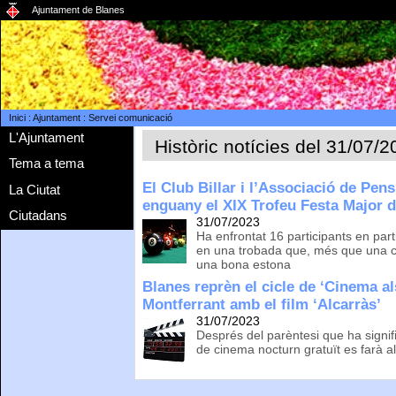
Ajuntament de Blanes
Inici
:
Ajuntament
:
Servei comunicació
L'Ajuntament
Històric notícies del 31/07/
Tema a tema
El Club Billar i l’Associació de Pen
La Ciutat
enguany el XIX Trofeu Festa Major 
Ciutadans
31/07/2023
Ha enfrontat 16 participants en parti
en una trobada que, més que una c
una bona estona
Blanes reprèn el cicle de ‘Cinema al
Montferrant amb el film ‘Alcarràs’
31/07/2023
Després del parèntesi que ha signif
de cinema nocturn gratuït es farà al