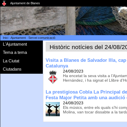
Ajuntament de Blanes
Inici
:
Ajuntament
:
Servei comunicació
L'Ajuntament
Històric notícies del 24/08/
Tema a tema
Visita a Blanes de Salvador Illa, ca
La Ciutat
Catalunya
Ciutadans
24/08/2023
Ha encetat la seva visita a l’Ajuntam
Hernández, i ha signat el Llibre d’
La prestigiosa Cobla La Principal de
Festa Major Petita amb una audició
24/08/2023
Els músics, entre els quals s’hi co
Molina, van tocar dissabte a la tar