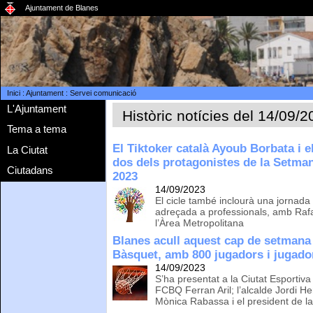
Ajuntament de Blanes
Inici
:
Ajuntament
:
Servei comunicació
L'Ajuntament
Històric notícies del 14/09/
Tema a tema
El Tiktoker català Ayoub Borbata i 
La Ciutat
dos dels protagonistes de la Setman
Ciutadans
2023
14/09/2023
El cicle també inclourà una jornada
adreçada a professionals, amb Raf
l’Àrea Metropolitana
Blanes acull aquest cap de setmana 
Bàsquet, amb 800 jugadors i jugado
14/09/2023
S’ha presentat a la Ciutat Esportiva
FCBQ Ferran Aril; l’alcalde Jordi H
Mònica Rabassa i el president de 