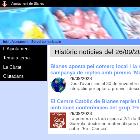
Ajuntament de Blanes
Inici
:
Ajuntament
:
Servei comunicació
L'Ajuntament
Històric notícies del 26/09/
Tema a tema
Blanes aposta pel comerç local i la
La Ciutat
campanya de reptes amb premis ‘Mo
Ciutadans
26/09/2023
Des d’avui i fins el 30 de novembre 
interactiu per optar a premis i des
El Centre Catòlic de Blanes reprèn l
amb dues conferències del grup ‘Pe
26/09/2023
La primera es farà dijous a 2/4 de 
Guerola, doctor en matemàtiques i f
sobre ‘Fe i Ciència’