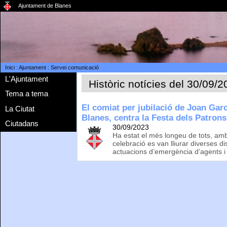
Ajuntament de Blanes
Inici
:
Ajuntament
:
Servei comunicació
L'Ajuntament
Històric notícies del 30/09/
Tema a tema
El comiat per jubilació de Joan Garc
La Ciutat
Blanes, centra la Festa dels Patron
Ciutadans
30/09/2023
Ha estat el més longeu de tots, amb
celebració es van lliurar diverses d
actuacions d’emergència d’agents i