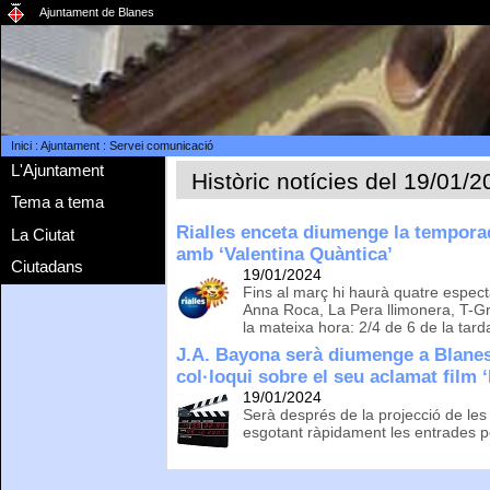
Ajuntament de Blanes
Inici
:
Ajuntament
:
Servei comunicació
L'Ajuntament
Històric notícies del 19/01/
Tema a tema
Rialles enceta diumenge la tempora
La Ciutat
amb ‘Valentina Quàntica’
Ciutadans
19/01/2024
Fins al març hi haurà quatre espec
Anna Roca, La Pera llimonera, T-Gr
la mateixa hora: 2/4 de 6 de la tard
J.A. Bayona serà diumenge a Blanes
col·loqui sobre el seu aclamat film 
19/01/2024
Serà després de la projecció de le
esgotant ràpidament les entrades p