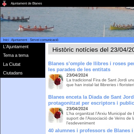
Ajuntament de Blanes
Inici
:
Ajuntament
:
Servei comunicació
L'Ajuntament
Històric notícies del 23/04/
Tema a tema
Blanes s’omple de llibres i roses p
La Ciutat
les parades de les entitats
Ciutadans
23/04/2024
La tradicional Fira de Sant Jordi 
que han instal·lat llibreries i florist
Blanes enceta la Diada de Sant Jord
protagonitzat per escriptors i publ
23/04/2024
L’ha organitzat l’Arxiu Municipal de
suport de l’Associació de Veïns de la
l’esdeveniment
40 alumnes i professors de Blanes i