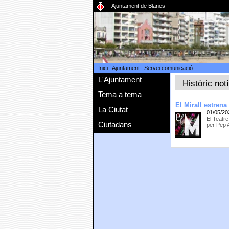
Ajuntament de Blanes
Inici
:
Ajuntament
:
Servei comunicació
L'Ajuntament
Històric not
Tema a tema
El Mirall estrena
La Ciutat
01/05/20
El Teatre
Ciutadans
per Pep 