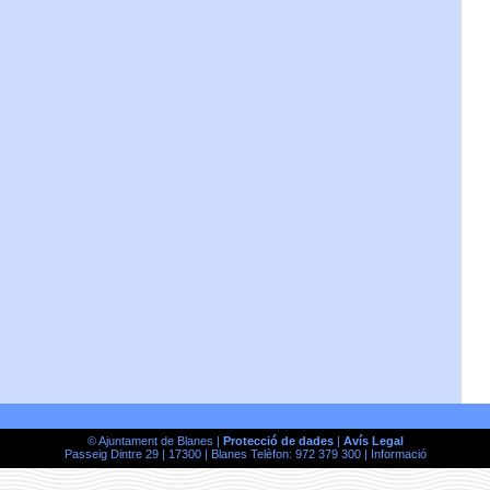
© Ajuntament de Blanes |
Protecció de dades
|
Avís Legal
Passeig Dintre 29 | 17300 | Blanes Telèfon: 972 379 300 |
Informació