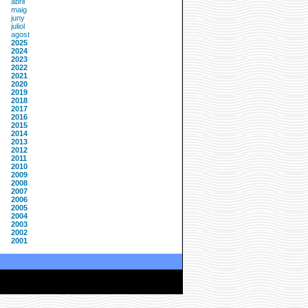
abril
maig
juny
juliol
agost
2025
2024
2023
2022
2021
2020
2019
2018
2017
2016
2015
2014
2013
2012
2011
2010
2009
2008
2007
2006
2005
2004
2003
2002
2001