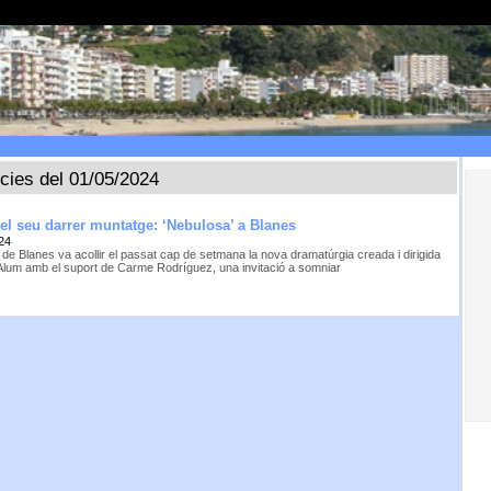
ícies del 01/05/2024
 el seu darrer muntatge: ‘Nebulosa’ a Blanes
24
 de Blanes va acollir el passat cap de setmana la nova dramatúrgia creada i dirigida
Alum amb el suport de Carme Rodríguez, una invitació a somniar