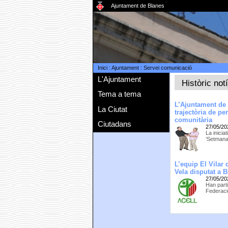
Ajuntament de Blanes
Inici
:
Ajuntament
:
Servei comunicació
L'Ajuntament
Històric not
Tema a tema
L’Ajuntament de 
La Ciutat
trajectòria de p
comunitària
Ciutadans
27/05/20
La inicia
‘Setmana
L’equip El Vilar
Vela disputat a 
27/05/20
Han parti
Federaci