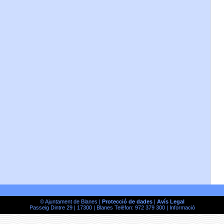
© Ajuntament de Blanes |
Protecció de dades
|
Avís Legal
Passeig Dintre 29 | 17300 | Blanes Telèfon: 972 379 300 |
Informació