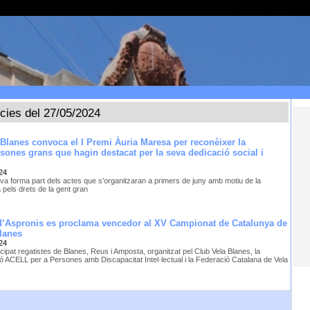
ícies del 27/05/2024
Blanes convoca el I Premi Àuria Maresa per reconèixer la
ersones grans que hagin destacat per la seva dedicació social i
24
tiva forma part dels actes que s’organitzaran a primers de juny amb motiu de la
 pels drets de la gent gran
 d’Aspronis es proclama vencedor al XV Campionat de Catalunya de
Blanes
24
cipat regatistes de Blanes, Reus i Amposta, organitzat pel Club Vela Blanes, la
ó ACELL per a Persones amb Discapacitat Intel·lectual i la Federació Catalana de Vela