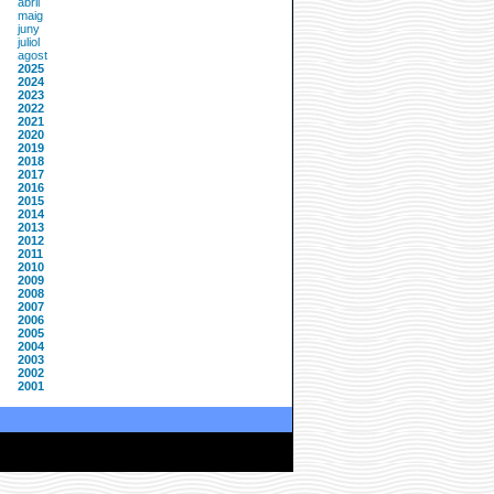
abril
maig
juny
juliol
agost
2025
2024
2023
2022
2021
2020
2019
2018
2017
2016
2015
2014
2013
2012
2011
2010
2009
2008
2007
2006
2005
2004
2003
2002
2001