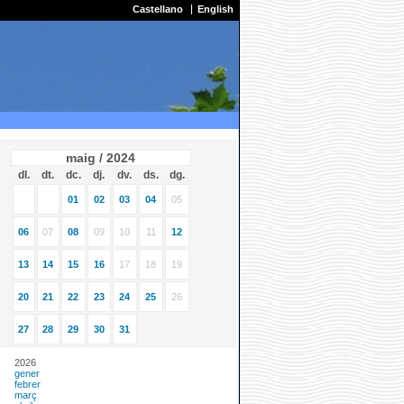
Castellano
English
maig / 2024
dl.
dt.
dc.
dj.
dv.
ds.
dg.
01
02
03
04
05
06
07
08
09
10
11
12
13
14
15
16
17
18
19
20
21
22
23
24
25
26
27
28
29
30
31
2026
gener
febrer
març