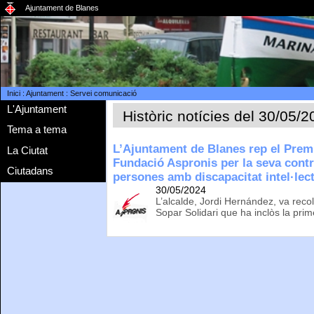
Ajuntament de Blanes
Inici
:
Ajuntament
:
Servei comunicació
L'Ajuntament
Històric notícies del 30/05/
Tema a tema
L’Ajuntament de Blanes rep el Prem
La Ciutat
Fundació Aspronis per la seva contr
Ciutadans
persones amb discapacitat intel·lec
30/05/2024
L’alcalde, Jordi Hernández, va recol
Sopar Solidari que ha inclòs la prim