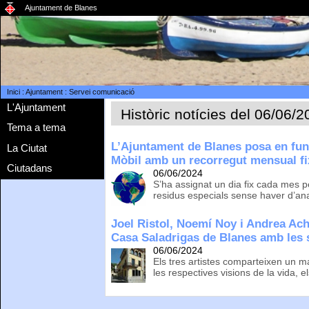
Ajuntament de Blanes
Inici
:
Ajuntament
:
Servei comunicació
L'Ajuntament
Històric notícies del 06/06/
Tema a tema
L’Ajuntament de Blanes posa en fun
La Ciutat
Mòbil amb un recorregut mensual fix
Ciutadans
06/06/2024
S’ha assignat un dia fix cada mes 
residus especials sense haver d’anar
Joel Ristol, Noemí Noy i Andrea Ac
Casa Saladrigas de Blanes amb les 
06/06/2024
Els tres artistes comparteixen un m
les respectives visions de la vida, el