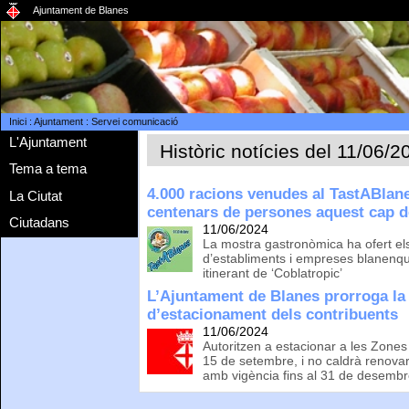
Ajuntament de Blanes
Inici
:
Ajuntament
:
Servei comunicació
L'Ajuntament
Històric notícies del 11/06/2
Tema a tema
4.000 racions venudes al TastABlane
La Ciutat
centenars de persones aquest cap 
Ciutadans
11/06/2024
La mostra gastronòmica ha ofert e
d’establiments i empreses blanenqu
itinerant de ‘Coblatropic’
L’Ajuntament de Blanes prorroga la 
d’estacionament dels contribuents
11/06/2024
Autoritzen a estacionar a les Zones
15 de setembre, i no caldrà renovar 
amb vigència fins al 31 de desemb