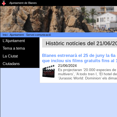
Ajuntament de Blanes
Inici
:
Ajuntament
:
Servei comunicació
L'Ajuntament
Històric notícies del 21/06/
Tema a tema
Blanes estrenarà el 25 de juny la 6a
La Ciutat
que inclou sis films gratuïts fins al
Ciutadans
21/06/2024
Es projectaran ‘20.000 especies de 
multivers’, ‘A todo tren I, ‘El hotel d
‘Jurassic World: Dominion’ els dimar