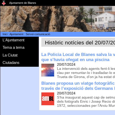
Ajuntament de Blanes
Inici
:
Ajuntament
:
Servei comunicació
L'Ajuntament
Històric notícies del 20/07/
Tema a tema
La Policia Local de Blanes salva la 
La Ciutat
que s’havia ofegat en una piscina
Ciutadans
20/07/2024
La intervenció dels agents fent-li 
clau per remuntar-lo i traslladar-lo 
Trueta de Girona, d’on ja ha estat d
Blanes proposa un viatge fotogràfic
través de l’exposició dels Germans
20/07/2024
S’ha inaugurat aquest cap de setmana
dels fotògrafs Enric i Josep Recio 
1972, seleccionades per l’Arxiu Mun