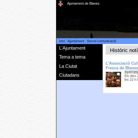
Ajuntament de Blanes
Inici
:
Ajuntament
:
Servei comunicació
L'Ajuntament
Històric not
Tema a tema
L’Associació Cul
La Ciutat
Fresca de Blane
31/07/20
Ciutadans
Els dies 
les 22 h 