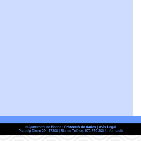
© Ajuntament de Blanes |
Protecció de dades
|
Avís Legal
Passeig Dintre 29 | 17300 | Blanes Telèfon: 972 379 300 |
Informació