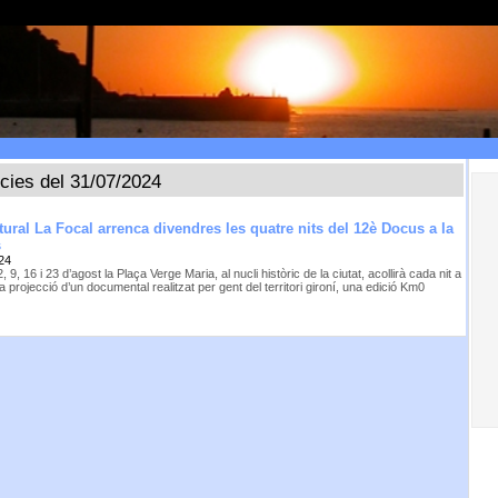
ícies del 31/07/2024
tural La Focal arrenca divendres les quatre nits del 12è Docus a la
s
24
2, 9, 16 i 23 d’agost la Plaça Verge Maria, al nucli històric de la ciutat, acollirà cada nit a
la projecció d’un documental realitzat per gent del territori gironí, una edició Km0