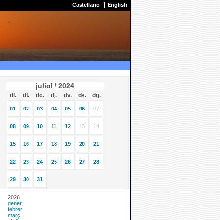
Castellano
English
juliol / 2024
dl.
dt.
dc.
dj.
dv.
ds.
dg.
01
02
03
04
05
06
07
08
09
10
11
12
13
14
15
16
17
18
19
20
21
22
23
24
25
26
27
28
29
30
31
2026
gener
febrer
març