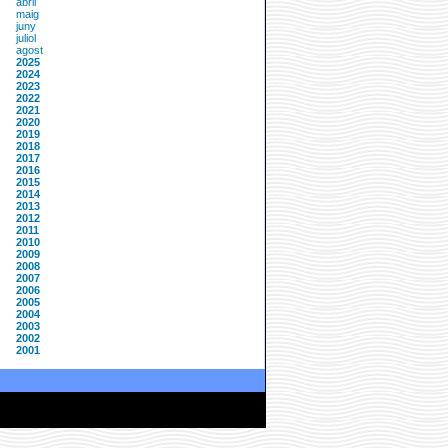
abril
maig
juny
juliol
agost
2025
2024
2023
2022
2021
2020
2019
2018
2017
2016
2015
2014
2013
2012
2011
2010
2009
2008
2007
2006
2005
2004
2003
2002
2001