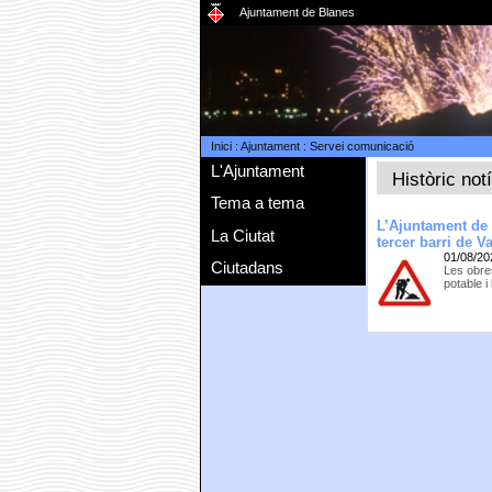
Ajuntament de Blanes
Inici
:
Ajuntament
:
Servei comunicació
L'Ajuntament
Històric not
Tema a tema
L’Ajuntament de 
La Ciutat
tercer barri de V
01/08/20
Ciutadans
Les obres
potable i