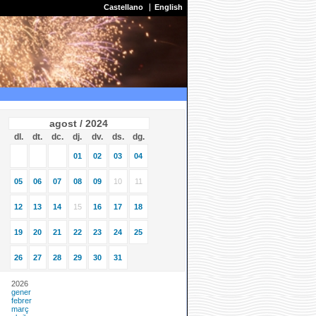
Castellano
English
agost / 2024
dl.
dt.
dc.
dj.
dv.
ds.
dg.
01
02
03
04
05
06
07
08
09
10
11
12
13
14
15
16
17
18
19
20
21
22
23
24
25
26
27
28
29
30
31
2026
gener
febrer
març