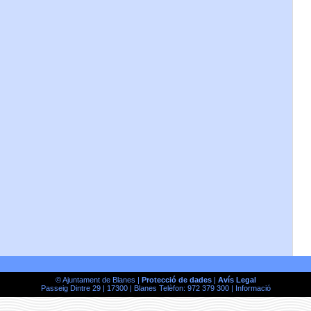
© Ajuntament de Blanes |
Protecció de dades
|
Avís Legal
Passeig Dintre 29 | 17300 | Blanes Telèfon: 972 379 300 |
Informació