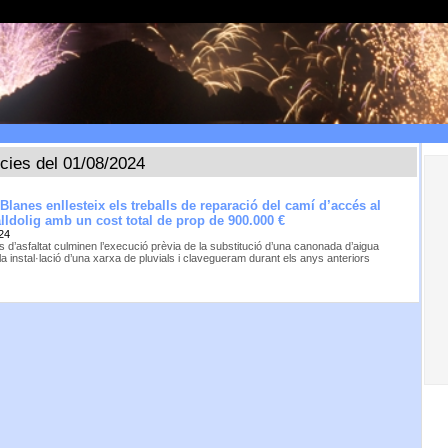
ícies del 01/08/2024
Blanes enllesteix els treballs de reparació del camí d’accés al
alldolig amb un cost total de prop de 900.000 €
24
 d’asfaltat culminen l’execució prèvia de la substitució d’una canonada d’aigua
 la instal·lació d’una xarxa de pluvials i clavegueram durant els anys anteriors