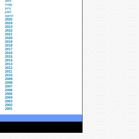
abril
maig
juny
juliol
agost
2025
2024
2023
2022
2021
2020
2019
2018
2017
2016
2015
2014
2013
2012
2011
2010
2009
2008
2007
2006
2005
2004
2003
2002
2001