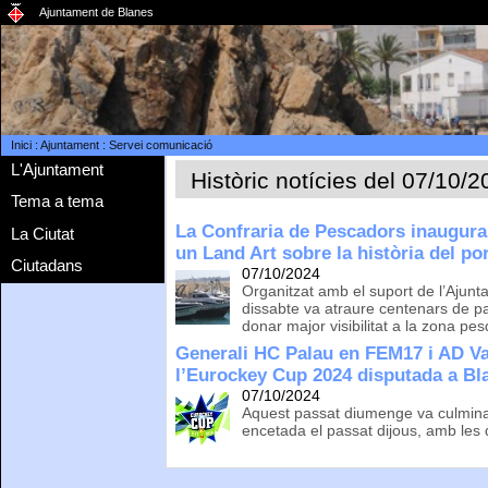
Ajuntament de Blanes
Inici
:
Ajuntament
:
Servei comunicació
L'Ajuntament
Històric notícies del 07/10/
Tema a tema
La Confraria de Pescadors inaugura 
La Ciutat
un Land Art sobre la història del por
Ciutadans
07/10/2024
Organitzat amb el suport de l’Ajunta
dissabte va atraure centenars de par
donar major visibilitat a la zona pe
Generali HC Palau en FEM17 i AD V
l’Eurockey Cup 2024 disputada a Bl
07/10/2024
Aquest passat diumenge va culminar
encetada el passat dijous, amb les d