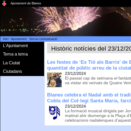
Ajuntament de Blanes
Inici
:
Ajuntament
:
Servei comunicació
L'Ajuntament
Històric notícies del 23/12/
Tema a tema
Les festes de ‘Es Tió als Barris’ de
La Ciutat
quantitat de públic arreu de la ciuta
Ciutadans
23/12/2024
El passat cap de setmana el fantàs
va visitar els veïnats de Quatre Ven
Blanes celebra el Nadal amb el tradi
Cobla del Col·legi Santa Maria, farci
23/12/2024
La formació musical dirigida per Jor
matinal ahir diumenge a la Plaça d
celebracions nadalenques d’aquest