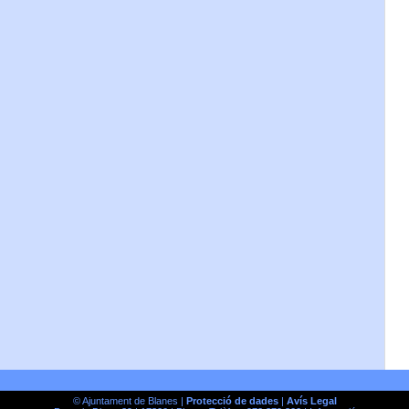
© Ajuntament de Blanes |
Protecció de dades
|
Avís Legal