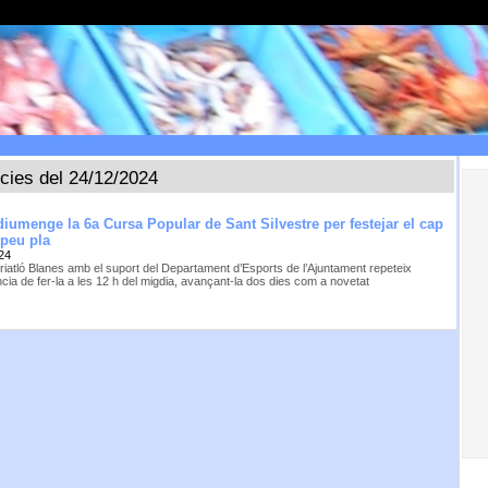
ícies del 24/12/2024
diumenge la 6a Cursa Popular de Sant Silvestre per festejar el cap
 peu pla
24
Triatló Blanes amb el suport del Departament d’Esports de l’Ajuntament repeteix
ncia de fer-la a les 12 h del migdia, avançant-la dos dies com a novetat