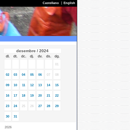
Castellano
English
desembre / 2024
dl.
dt.
dc.
dj.
dv.
ds.
dg.
01
02
03
04
05
06
07
08
09
10
11
12
13
14
15
16
17
18
19
20
21
22
23
24
25
26
27
28
29
30
31
2026