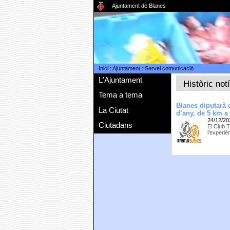
Ajuntament de Blanes
Inici
:
Ajuntament
:
Servei comunicació
L'Ajuntament
Històric not
Tema a tema
Blanes diputarà 
La Ciutat
d’any, de 5 km a
24/12/20
Ciutadans
El Club 
l’experiè