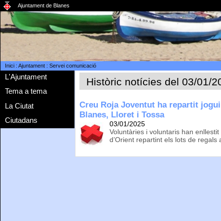
Ajuntament de Blanes
Inici
:
Ajuntament
:
Servei comunicació
L'Ajuntament
Històric notícies del 03/01/
Tema a tema
Creu Roja Joventut ha repartit jogu
La Ciutat
Blanes, Lloret i Tossa
Ciutadans
03/01/2025
Voluntàries i voluntaris han enllesti
d’Orient repartint els lots de regal