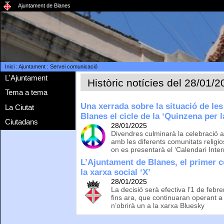
Ajuntament de Blanes
Inici
:
Ajuntament
:
Servei comunicació
L'Ajuntament
Històric notícies del 28/01/
Tema a tema
Una xerrada sobre la situació de les
La Ciutat
Blanes el cicle de la ‘Quinzena per 
Ciutadans
28/01/2025
Divendres culminarà la celebració 
amb les diferents comunitats religio
on es presentarà el ‘Calendari Interr
L’Ajuntament de Blanes, el primer c
la xarxa social ‘X’
28/01/2025
La decisió serà efectiva l’1 de febr
fins ara, que continuaran operant a 
n’obrirà un a la xarxa Bluesky