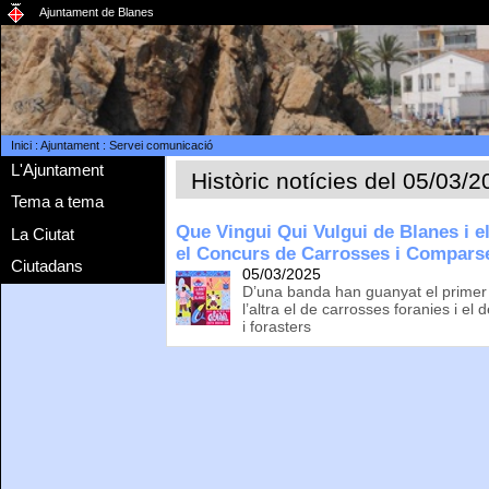
Ajuntament de Blanes
Inici
:
Ajuntament
:
Servei comunicació
L'Ajuntament
Històric notícies del 05/03/
Tema a tema
Que Vingui Qui Vulgui de Blanes i 
La Ciutat
el Concurs de Carrosses i Comparse
Ciutadans
05/03/2025
D’una banda han guanyat el primer
l’altra el de carrosses foranies i e
i forasters