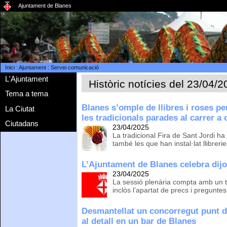
Ajuntament de Blanes
Inici
:
Ajuntament
:
Servei comunicació
L'Ajuntament
Històric notícies del 23/04/
Tema a tema
Blanes s’omple de llibres i roses p
La Ciutat
les tradicionals parades al carrer a 
Ciutadans
23/04/2025
La tradicional Fira de Sant Jordi 
també les que han instal·lat llibrerie
L’Ajuntament de Blanes celebra dijou
23/04/2025
La sessió plenària compta amb un tot
inclòs l’apartat de precs i preguntes
Desmantellat un concorregut punt 
al detall en un bar de Blanes