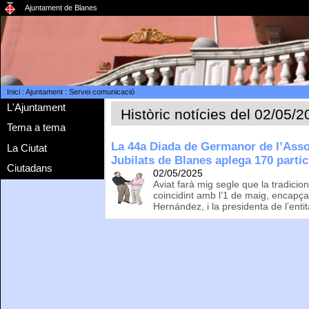
Ajuntament de Blanes
Inici
:
Ajuntament
:
Servei comunicació
L'Ajuntament
Històric notícies del 02/05/
Tema a tema
La 44a Diada de Germanor de l’Asso
La Ciutat
Jubilats de Blanes aplega 170 parti
Ciutadans
02/05/2025
Aviat farà mig segle que la tradicio
coincidint amb l’1 de maig, encapçal
Hernández, i la presidenta de l’enti