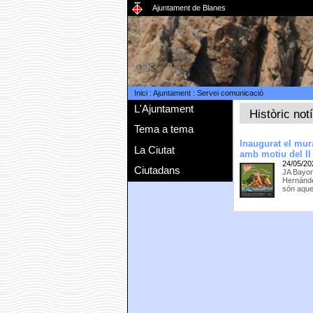
Ajuntament de Blanes
Inici
:
Ajuntament
:
Servei comunicació
L'Ajuntament
Històric not
Tema a tema
Inaugurat el mura
La Ciutat
amb motiu del II
24/05/20
Ciutadans
JA Bayon
Hernández
són aque