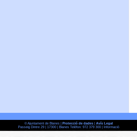
© Ajuntament de Blanes |
Protecció de dades
|
Avís Legal
Passeig Dintre 29 | 17300 | Blanes Telèfon: 972 379 300 |
Informació