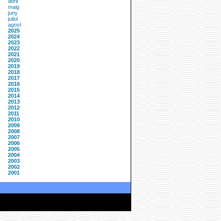
abril
maig
juny
juliol
agost
2025
2024
2023
2022
2021
2020
2019
2018
2017
2016
2015
2014
2013
2012
2011
2010
2009
2008
2007
2006
2005
2004
2003
2002
2001