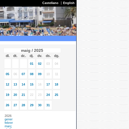
Castellano
English
maig / 2025
dl.
dt.
dc.
dj.
dv.
ds.
dg.
01
02
03
04
05
06
07
08
09
10
11
12
13
14
15
16
17
18
19
20
21
22
23
24
25
26
27
28
29
30
31
2026
gener
febrer
març