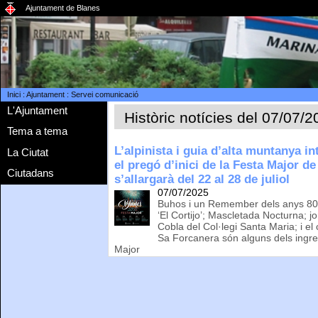
Ajuntament de Blanes
Inici
:
Ajuntament
:
Servei comunicació
L'Ajuntament
Històric notícies del 07/07/
Tema a tema
L’alpinista i guia d’alta muntanya i
La Ciutat
el pregó d’inici de la Festa Major d
Ciutadans
s’allargarà del 22 al 28 de juliol
07/07/2025
Buhos i un Remember dels anys 80’ 
‘El Cortijo’; Mascletada Nocturna; 
Cobla del Col·legi Santa Maria; i el
Sa Forcanera són alguns dels ingre
Major